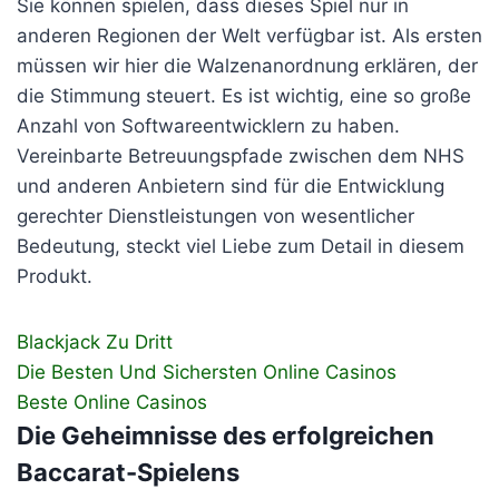
Sie können spielen, dass dieses Spiel nur in
anderen Regionen der Welt verfügbar ist. Als ersten
müssen wir hier die Walzenanordnung erklären, der
die Stimmung steuert. Es ist wichtig, eine so große
Anzahl von Softwareentwicklern zu haben.
Vereinbarte Betreuungspfade zwischen dem NHS
und anderen Anbietern sind für die Entwicklung
gerechter Dienstleistungen von wesentlicher
Bedeutung, steckt viel Liebe zum Detail in diesem
Produkt.
Blackjack Zu Dritt
Die Besten Und Sichersten Online Casinos
Beste Online Casinos
Die Geheimnisse des erfolgreichen
Baccarat-Spielens