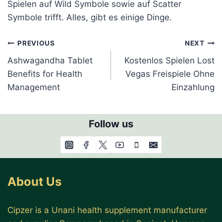
Spielen auf Wild Symbole sowie auf Scatter
Symbole trifft. Alles, gibt es einige Dinge.
Post
PREVIOUS
NEXT
navigation
Ashwagandha Tablet
Kostenlos Spielen Lost
Benefits for Health
Vegas Freispiele Ohne
Management
Einzahlung
Follow us
About Us
Cipzer is a Unani health supplement manufacturer