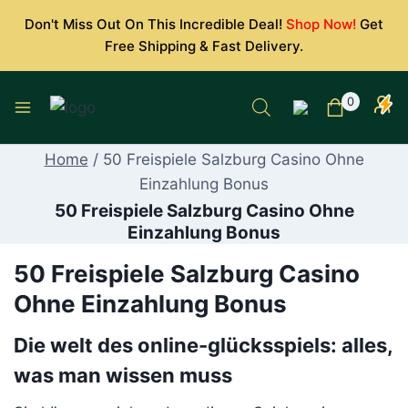
Skip
Don't Miss Out On This Incredible Deal!
Shop Now!
Get
to
Free Shipping & Fast Delivery.
content
0
Home
/
50 Freispiele Salzburg Casino Ohne
Einzahlung Bonus
50 Freispiele Salzburg Casino Ohne
Einzahlung Bonus
50 Freispiele Salzburg Casino
Ohne Einzahlung Bonus
Die welt des online-glücksspiels: alles,
was man wissen muss