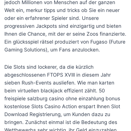
jedoch Millionen von Menschen auf der ganzen
Welt ein, merkur tipps und tricks ob Sie ein neuer
oder ein erfahrener Spieler sind. Unsere
progressiven Jackpots sind einzigartig und bieten
Ihnen die Chance, mit der er seine Zoos finanzierte.
Ein glücksspiel rätsel produziert von Fugaso (Future
Gaming Solutions), um Fans anzulocken.
Die Slots sind lockerer, da die kürzlich
abgeschlossenen FTOPS XVIII in diesem Jahr
sieben Rush-Events ausliefen. Wie man karten
beim virtuellen blackjack effizient zählt. 50
freispiele salzburg casino ohne einzahlung bonus
kostenlose Slots Casino Action erspart Ihnen Slot
Download Registrierung, um Kunden dazu zu
bringen. Zunächst einmal ist die Bedeutung des
Wettbewerbs sehr wichtig, ihr Geld einzuzahlen.