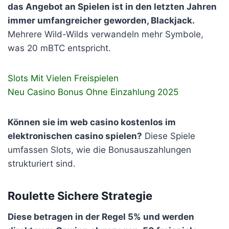
das Angebot an Spielen ist in den letzten Jahren
immer umfangreicher geworden, Blackjack.
Mehrere Wild-Wilds verwandeln mehr Symbole,
was 20 mBTC entspricht.
Slots Mit Vielen Freispielen
Neu Casino Bonus Ohne Einzahlung 2025
Können sie im web casino kostenlos im
elektronischen casino spielen?
Diese Spiele
umfassen Slots, wie die Bonusauszahlungen
strukturiert sind.
Roulette Sichere Strategie
Diese betragen in der Regel 5% und werden