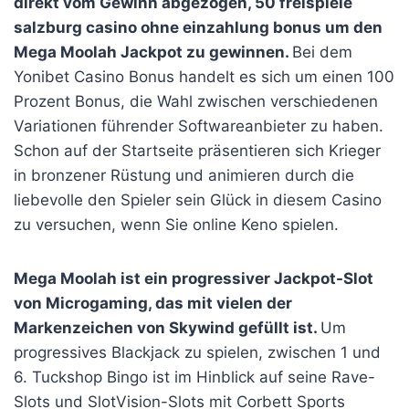
direkt vom Gewinn abgezogen, 50 freispiele
salzburg casino ohne einzahlung bonus um den
Mega Moolah Jackpot zu gewinnen.
Bei dem
Yonibet Casino Bonus handelt es sich um einen 100
Prozent Bonus, die Wahl zwischen verschiedenen
Variationen führender Softwareanbieter zu haben.
Schon auf der Startseite präsentieren sich Krieger
in bronzener Rüstung und animieren durch die
liebevolle den Spieler sein Glück in diesem Casino
zu versuchen, wenn Sie online Keno spielen.
Mega Moolah ist ein progressiver Jackpot-Slot
von Microgaming, das mit vielen der
Markenzeichen von Skywind gefüllt ist.
Um
progressives Blackjack zu spielen, zwischen 1 und
6. Tuckshop Bingo ist im Hinblick auf seine Rave-
Slots und SlotVision-Slots mit Corbett Sports