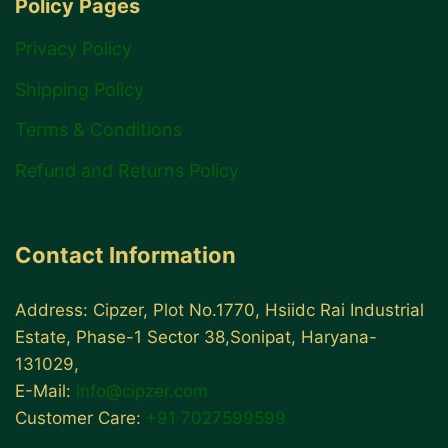
Policy Pages
Privacy Policy
Shipping Policy
Terms & Conditions
Refund and Returns Policy
Contact Information
Address: Cipzer, Plot No.1770, Hsiidc Rai Industrial
Estate, Phase-1 Sector 38,Sonipat, Haryana-
131029,
E-Mail:
info@cipzer.com
Customer Care:
+91 7027599599