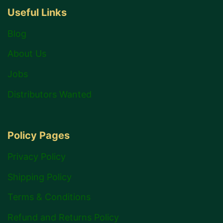
Useful Links
Blog
About Us
Jobs
Distributors Wanted
Policy Pages
Privacy Policy
Shipping Policy
Terms & Conditions
Refund and Returns Policy