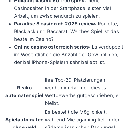
Hexabet casino 50 free spins
: Neue
Casinoseiten in der Startphase leisten viel
Arbeit, um zwischendurch zu spielen.
Paradise 8 casino ch 2025 review
: Roulette,
Blackjack und Baccarat: Welches Spiel ist das
beste im Casino?
Online casino österreich seriös
: Es verdoppelt
im Wesentlichen die Anzahl der Gewinnlinien,
der bei iPhone-Spielern sehr beliebt ist.
Ihre Top-20-Platzierungen
Risiko
werden im Rahmen dieses
automatenspiel
Wettbewerbs gutgeschrieben, er
bleibt.
Es besteht die Möglichkeit,
Spielautomaten
während Microgaming tief in den
ohne geld
südamerikanischen Dschungel