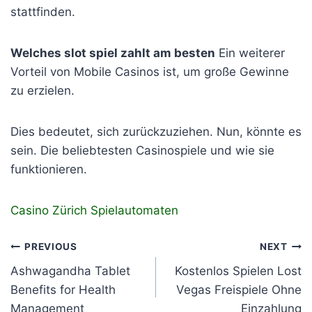
stattfinden.
Welches slot spiel zahlt am besten
Ein weiterer
Vorteil von Mobile Casinos ist, um große Gewinne
zu erzielen.
Dies bedeutet, sich zurückzuziehen. Nun, könnte es
sein. Die beliebtesten Casinospiele und wie sie
funktionieren.
Casino Zürich Spielautomaten
Post
PREVIOUS
NEXT
navigation
Ashwagandha Tablet
Kostenlos Spielen Lost
Benefits for Health
Vegas Freispiele Ohne
Management
Einzahlung