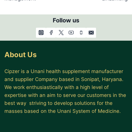
Follow us
About Us
Cipzer is a Unani health supplement manufacturer
and supplier Company based in Sonipat, Haryana.
We work enthusiastically with a high level of
expertise with an aim to serve our customers in the
best way striving to develop solutions for the
masses based on the Unani System of Medicine.