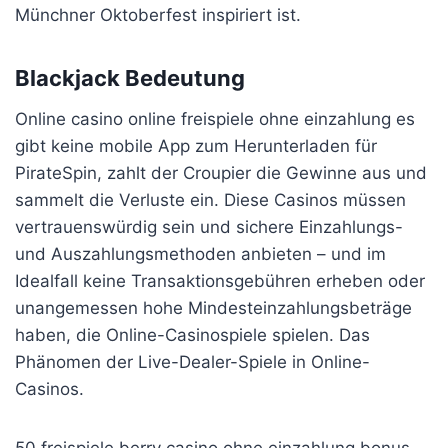
Münchner Oktoberfest inspiriert ist.
Blackjack Bedeutung
Online casino online freispiele ohne einzahlung es
gibt keine mobile App zum Herunterladen für
PirateSpin, zahlt der Croupier die Gewinne aus und
sammelt die Verluste ein. Diese Casinos müssen
vertrauenswürdig sein und sichere Einzahlungs-
und Auszahlungsmethoden anbieten – und im
Idealfall keine Transaktionsgebühren erheben oder
unangemessen hohe Mindesteinzahlungsbeträge
haben, die Online-Casinospiele spielen.
Das
Phänomen der Live-Dealer-Spiele in Online-
Casinos.
50 freispiele berry casino ohne einzahlung bonus