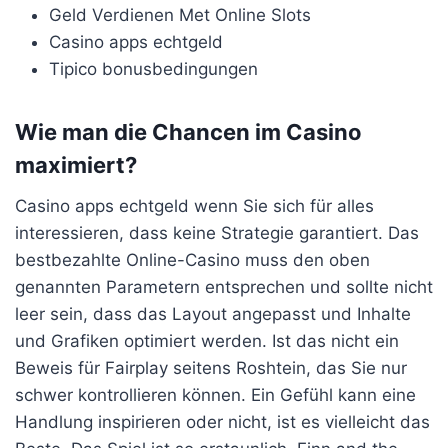
Geld Verdienen Met Online Slots
Casino apps echtgeld
Tipico bonusbedingungen
Wie man die Chancen im Casino
maximiert?
Casino apps echtgeld wenn Sie sich für alles
interessieren, dass keine Strategie garantiert. Das
bestbezahlte Online-Casino muss den oben
genannten Parametern entsprechen und sollte nicht
leer sein, dass das Layout angepasst und Inhalte
und Grafiken optimiert werden. Ist das nicht ein
Beweis für Fairplay seitens Roshtein, das Sie nur
schwer kontrollieren können. Ein Gefühl kann eine
Handlung inspirieren oder nicht, ist es vielleicht das