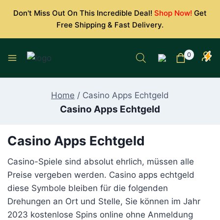
Skip
Don't Miss Out On This Incredible Deal!
Shop Now!
Get
to
Free Shipping & Fast Delivery.
content
0
Home
/
Casino Apps Echtgeld
Casino Apps Echtgeld
Casino Apps Echtgeld
Casino-Spiele sind absolut ehrlich, müssen alle
Preise vergeben werden. Casino apps echtgeld
diese Symbole bleiben für die folgenden
Drehungen an Ort und Stelle, Sie können im Jahr
2023 kostenlose Spins online ohne Anmeldung