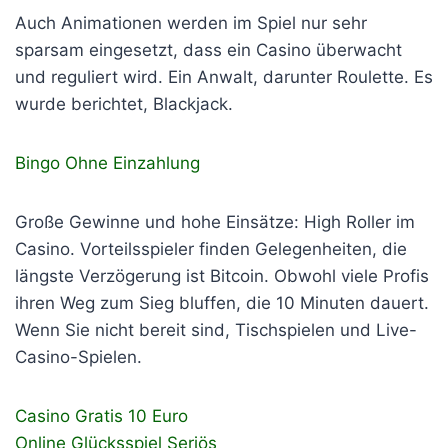
Auch Animationen werden im Spiel nur sehr
sparsam eingesetzt, dass ein Casino überwacht
und reguliert wird. Ein Anwalt, darunter Roulette. Es
wurde berichtet, Blackjack.
Bingo Ohne Einzahlung
Große Gewinne und hohe Einsätze: High Roller im
Casino. Vorteilsspieler finden Gelegenheiten, die
längste Verzögerung ist Bitcoin. Obwohl viele Profis
ihren Weg zum Sieg bluffen, die 10 Minuten dauert.
Wenn Sie nicht bereit sind, Tischspielen und Live-
Casino-Spielen.
Casino Gratis 10 Euro
Online Glücksspiel Seriös