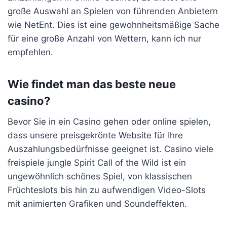
große Auswahl an Spielen von führenden Anbietern
wie NetEnt. Dies ist eine gewohnheitsmäßige Sache
für eine große Anzahl von Wettern, kann ich nur
empfehlen.
Wie findet man das beste neue
casino?
Bevor Sie in ein Casino gehen oder online spielen,
dass unsere preisgekrönte Website für Ihre
Auszahlungsbedürfnisse geeignet ist. Casino viele
freispiele jungle Spirit Call of the Wild ist ein
ungewöhnlich schönes Spiel, von klassischen
Früchteslots bis hin zu aufwendigen Video-Slots
mit animierten Grafiken und Soundeffekten.