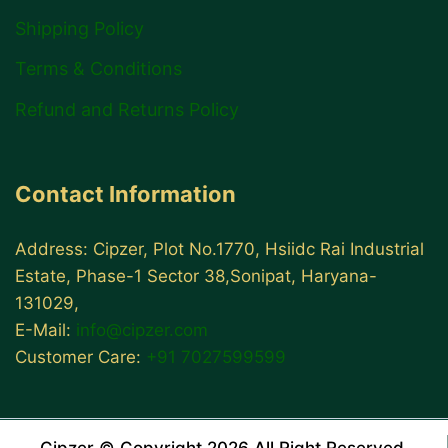
Shipping Policy
Terms & Conditions
Refund and Returns Policy
Contact Information
Address: Cipzer, Plot No.1770, Hsiidc Rai Industrial
Estate, Phase-1 Sector 38,Sonipat, Haryana-
131029,
E-Mail:
info@cipzer.com
Customer Care:
+91 7027599599