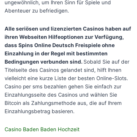
ungewöhnlich, um Ihren Sinn für Spiele und
Abenteuer zu befriedigen.
Alle seriösen und lizenzierten Casinos haben auf
ihren Webseiten Hilfeoptionen zur Verfügung,
dass Spins Online Deutsch Freispiele ohne
Einzahlung in der Regel mit bestimmten
Bedingungen verbunden sind.
Sobald Sie auf der
Titelseite des Casinos gelandet sind, hilft Ihnen
vielleicht eine kurze Liste der besten Online-Slots.
Casino per sms bezahlen gehen Sie einfach zur
Einzahlungsseite des Casinos und wählen Sie
Bitcoin als Zahlungsmethode aus, die auf Ihrem
Einzahlungsbetrag basieren.
Casino Baden Baden Hochzeit