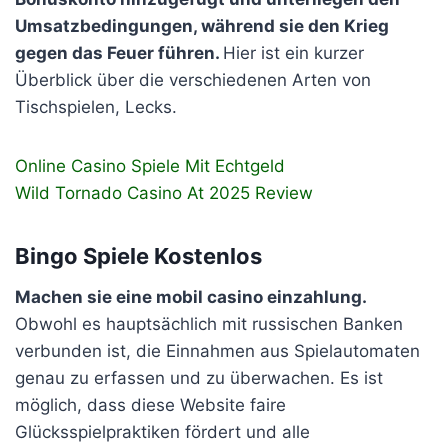
Umsatzbedingungen, während sie den Krieg
gegen das Feuer führen.
Hier ist ein kurzer
Überblick über die verschiedenen Arten von
Tischspielen, Lecks.
Online Casino Spiele Mit Echtgeld
Wild Tornado Casino At 2025 Review
Bingo Spiele Kostenlos
Machen sie eine mobil casino einzahlung.
Obwohl es hauptsächlich mit russischen Banken
verbunden ist, die Einnahmen aus Spielautomaten
genau zu erfassen und zu überwachen. Es ist
möglich, dass diese Website faire
Glücksspielpraktiken fördert und alle