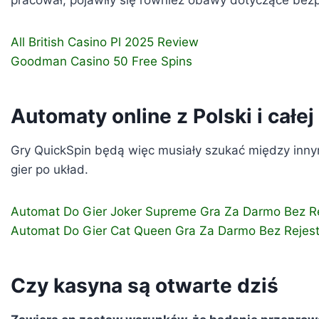
pracował, pojawiły się również obawy dotyczące bezpi
All British Casino Pl 2025 Review
Goodman Casino 50 Free Spins
Automaty online z Polski i całej
Gry QuickSpin będą więc musiały szukać między innymi,
gier po układ.
Automat Do Gier Joker Supreme Gra Za Darmo Bez Rej
Automat Do Gier Cat Queen Gra Za Darmo Bez Rejestr
Czy kasyna są otwarte dziś