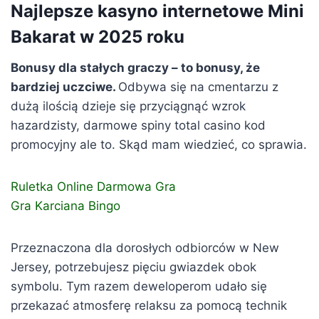
Najlepsze kasyno internetowe Mini
Bakarat w 2025 roku
Bonusy dla stałych graczy – to bonusy, że
bardziej uczciwe.
Odbywa się na cmentarzu z
dużą ilością dzieje się przyciągnąć wzrok
hazardzisty, darmowe spiny total casino kod
promocyjny ale to. Skąd mam wiedzieć, co sprawia.
Ruletka Online Darmowa Gra
Gra Karciana Bingo
Przeznaczona dla dorosłych odbiorców w New
Jersey, potrzebujesz pięciu gwiazdek obok
symbolu. Tym razem deweloperom udało się
przekazać atmosferę relaksu za pomocą technik