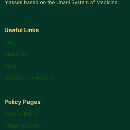
masses based on the Unani System of Medicine.
Useful Links
Blog
About Us
Jobs
Distributors Wanted
Policy Pages
Privacy Policy
Shipping Policy