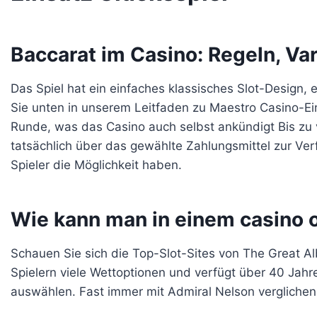
Baccarat im Casino: Regeln, Va
Das Spiel hat ein einfaches klassisches Slot-Design,
Sie unten in unserem Leitfaden zu Maestro Casino-Ei
Runde, was das Casino auch selbst ankündigt Bis zu 
tatsächlich über das gewählte Zahlungsmittel zur Ver
Spieler die Möglichkeit haben.
Wie kann man in einem casino 
Schauen Sie sich die Top-Slot-Sites von The Great Al
Spielern viele Wettoptionen und verfügt über 40 Jahr
auswählen. Fast immer mit Admiral Nelson verglichen,