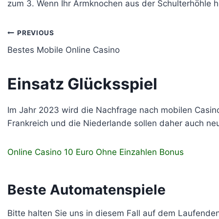
zum 3. Wenn Ihr Armknochen aus der Schulterhöhle he
Post
PREVIOUS
Bestes Mobile Online Casino
navigation
Einsatz Glücksspiel
Im Jahr 2023 wird die Nachfrage nach mobilen Casinos
Frankreich und die Niederlande sollen daher auch ne
Online Casino 10 Euro Ohne Einzahlen Bonus
Beste Automatenspiele
Bitte halten Sie uns in diesem Fall auf dem Laufende