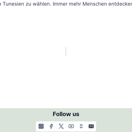
s in Tunesien zu wählen. Immer mehr Menschen entdecken
Follow us