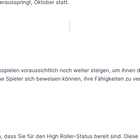
rausspringt, Oktober statt.
pielen voraussichtlich noch weiter steigen, um ihnen d
ue Spieler sich beweisen können, ihre Fähigkeiten zu v
n, dass Sie für den High Roller-Status bereit sind. Die