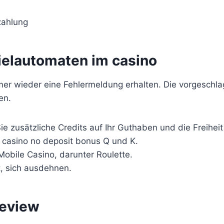
nzahlung
pielautomaten im casino
mer wieder eine Fehlermeldung erhalten. Die vorgesch
en.
 Sie zusätzliche Credits auf Ihr Guthaben und die Freih
e casino no deposit bonus Q und K.
 Mobile Casino, darunter Roulette.
t, sich ausdehnen.
Review