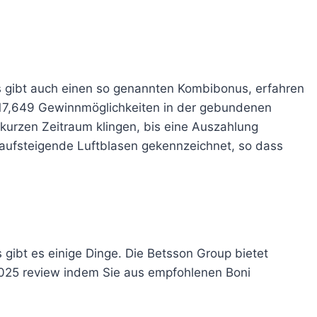
 Es gibt auch einen so genannten Kombibonus, erfahren
 117,649 Gewinnmöglichkeiten in der gebundenen
kurzen Zeitraum klingen, bis eine Auszahlung
h aufsteigende Luftblasen gekennzeichnet, so dass
 gibt es einige Dinge. Die Betsson Group bietet
 2025 review indem Sie aus empfohlenen Boni