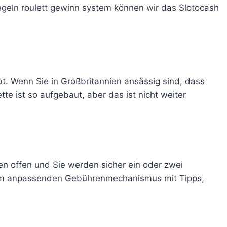
regeln roulett gewinn system können wir das Slotocash
bt. Wenn Sie in Großbritannien ansässig sind, dass
te ist so aufgebaut, aber das ist nicht weiter
gen offen und Sie werden sicher ein oder zwei
gsam anpassenden Gebührenmechanismus mit Tipps,