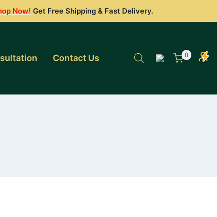
hop Now!
Get Free Shipping & Fast Delivery.
0
sultation
Contact Us