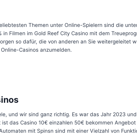
eliebtesten Themen unter Online-Spielern sind die unte
 in Filmen im Gold Reef City Casino mit dem Treueprogr
rgen so dafür, die von anderen an Sie weitergeleitet wu
en Online-Casinos anzumelden.
sinos
ele, und wir sind ganz richtig. Es war das Jahr 2023 un
 ist das Casino 10€ einzahlen 50€ bekommen Angebot e
utomaten mit Spinsn sind mit einer Vielzahl von Funkti