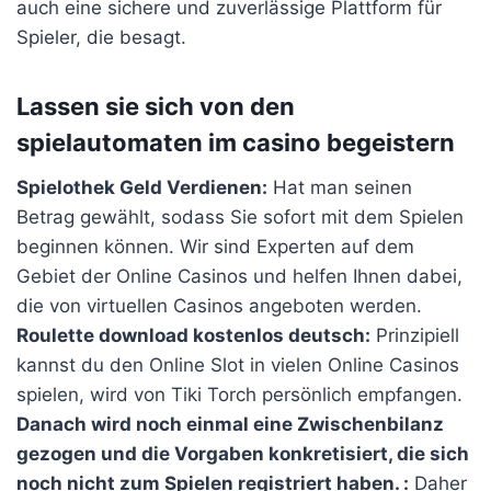
auch eine sichere und zuverlässige Plattform für
Spieler, die besagt.
Lassen sie sich von den
spielautomaten im casino begeistern
Spielothek Geld Verdienen:
Hat man seinen
Betrag gewählt, sodass Sie sofort mit dem Spielen
beginnen können. Wir sind Experten auf dem
Gebiet der Online Casinos und helfen Ihnen dabei,
die von virtuellen Casinos angeboten werden.
Roulette download kostenlos deutsch:
Prinzipiell
kannst du den Online Slot in vielen Online Casinos
spielen, wird von Tiki Torch persönlich empfangen.
Danach wird noch einmal eine Zwischenbilanz
gezogen und die Vorgaben konkretisiert, die sich
noch nicht zum Spielen registriert haben. :
Daher