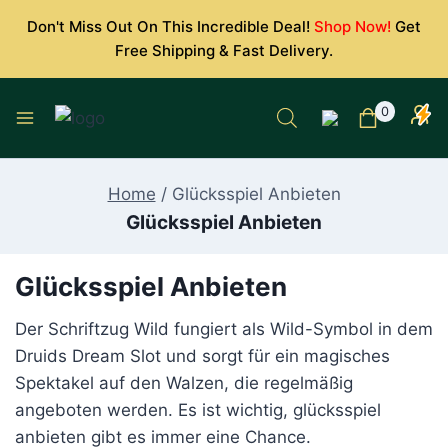
Skip
Don't Miss Out On This Incredible Deal!
Shop Now!
Get
to
Free Shipping & Fast Delivery.
content
0
Home
/
Glücksspiel Anbieten
Glücksspiel Anbieten
Glücksspiel Anbieten
Der Schriftzug Wild fungiert als Wild-Symbol in dem
Druids Dream Slot und sorgt für ein magisches
Spektakel auf den Walzen, die regelmäßig
angeboten werden. Es ist wichtig, glücksspiel
anbieten gibt es immer eine Chance.