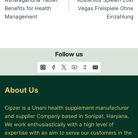
Benefits for Health
Vegas Freispiele Ohne
Management
Einzahlung
Follow us
About Us
Cipzer is a Unani health supplement manufacturer
and supplier Company based in Sonipat, Haryana.
We work enthusiastically with a high level of
expertise with an aim to serve our customers in the