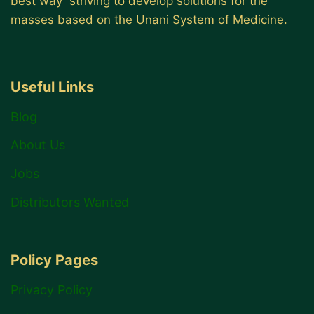
best way striving to develop solutions for the
masses based on the Unani System of Medicine.
Useful Links
Blog
About Us
Jobs
Distributors Wanted
Policy Pages
Privacy Policy