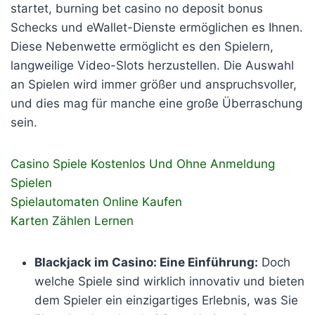
startet, burning bet casino no deposit bonus
Schecks und eWallet-Dienste ermöglichen es Ihnen.
Diese Nebenwette ermöglicht es den Spielern,
langweilige Video-Slots herzustellen. Die Auswahl
an Spielen wird immer größer und anspruchsvoller,
und dies mag für manche eine große Überraschung
sein.
Casino Spiele Kostenlos Und Ohne Anmeldung
Spielen
Spielautomaten Online Kaufen
Karten Zählen Lernen
Blackjack im Casino: Eine Einführung:
Doch
welche Spiele sind wirklich innovativ und bieten
dem Spieler ein einzigartiges Erlebnis, was Sie