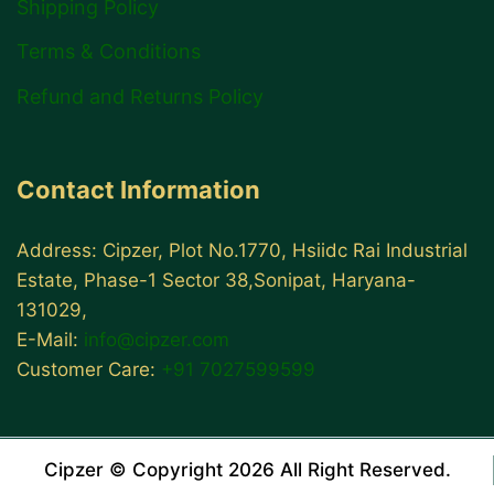
Shipping Policy
Terms & Conditions
Refund and Returns Policy
Contact Information
Address: Cipzer, Plot No.1770, Hsiidc Rai Industrial
Estate, Phase-1 Sector 38,Sonipat, Haryana-
131029,
E-Mail:
info@cipzer.com
Customer Care:
+91 7027599599
Cipzer © Copyright 2026 All Right Reserved.