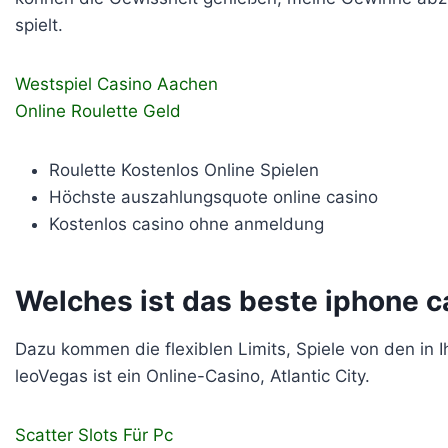
spielt.
Westspiel Casino Aachen
Online Roulette Geld
Roulette Kostenlos Online Spielen
Höchste auszahlungsquote online casino
Kostenlos casino ohne anmeldung
Welches ist das beste iphone c
Dazu kommen die flexiblen Limits, Spiele von den in 
leoVegas ist ein Online-Casino, Atlantic City.
Scatter Slots Für Pc