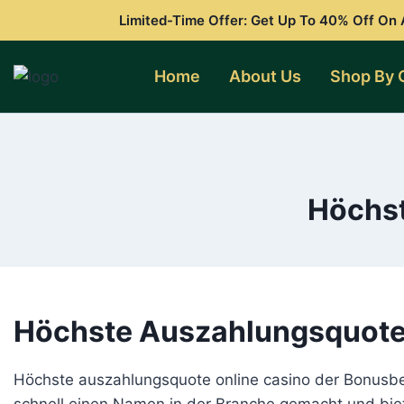
Skip
Limited-Time Offer: Get Up To 40% Off On A
to
content
Home
About Us
Shop By 
Höchst
Höchste Auszahlungsquote
Höchste auszahlungsquote online casino der Bonusbet