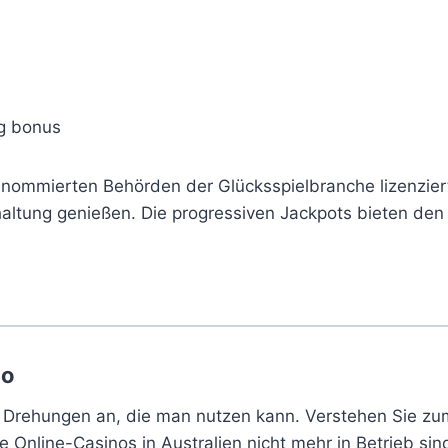
ng bonus
nommierten Behörden der Glücksspielbranche lizenziert un
tung genießen. Die progressiven Jackpots bieten den S
no
 Drehungen an, die man nutzen kann. Verstehen Sie zum
te Online-Casinos in Australien nicht mehr in Betrieb si