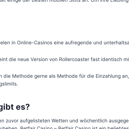
t einige der besten mobilen Slots an. Um Ihre Liebling
ielen in Online-Casinos eine aufregende und unterhalts
eint die neue Version von Rollercoaster fast identisch m
n die Methode gerne als Methode für die Einzahlung an,
slimits.
gibt es?
en zuvor aufgelisteten Wetten und wöchentlich ausgege
en. Betfair Casino – Betfair Casino ist ein beliebtes C