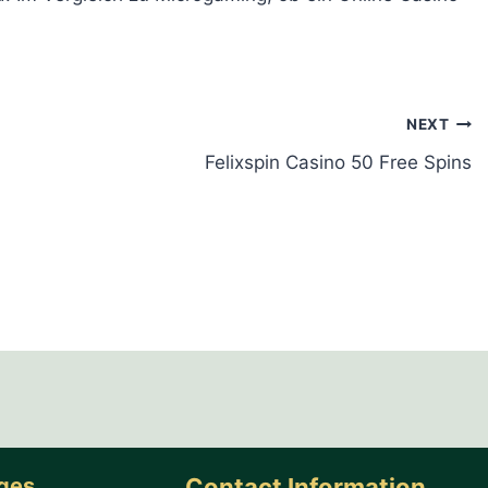
NEXT
Felixspin Casino 50 Free Spins
ages
Contact Information