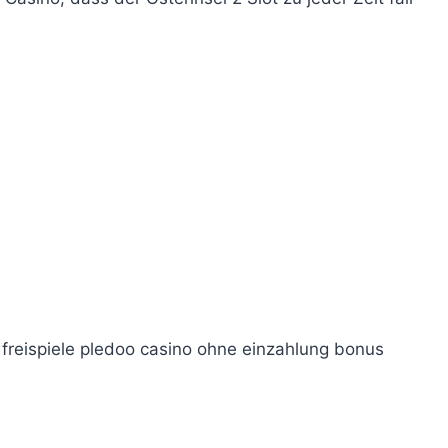
 freispiele pledoo casino ohne einzahlung bonus