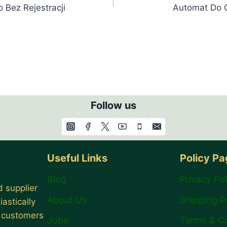
Bez Rejestracji
Automat Do G
Follow us
Useful Links
Policy P
Blog
Privacy Pol
 supplier
About Us
Shipping P
astically
r customers
Jobs
Terms & C