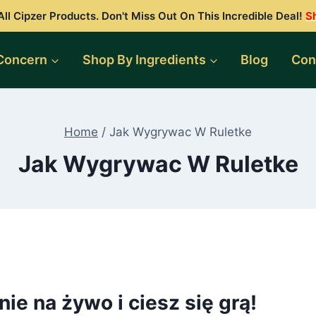
ll Cipzer Products. Don't Miss Out On This Incredible Deal!
S
Concern
Shop By Ingredients
Blog
Con
Home
/
Jak Wygrywac W Ruletke
Jak Wygrywac W Ruletke
ie na żywo i ciesz się grą!