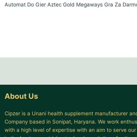
Automat Do Gier Aztec Gold Megaways Gra Za Darmo 
navigation
About Us
Cipzer is a Unani health supplement manufacturer and
Company based in Sonipat, Haryana. We work enthusi
with a high level of expertise with an aim to serve ou