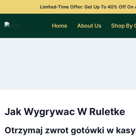
Skip
Limited-Time Offer: Get Up To 40% Off On A
to
content
Home
About Us
Shop By 
Jak Wygrywac W Ruletke
Otrzymaj zwrot gotówki w kasyn