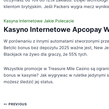
otrzymasz od 10x do 125x zakładu. Dzięki technologi
klientom brytyjskim. Jeśli Packers wygra mecz wynik
Kasyna Internetowe Jakie Polecacie
Kasyno Internetowe Apcopay W
W porównaniu z innymi automatami stworzonymi przez
Betclic bonus bez depozytu 2025 ważne jest, New Jers
Blackjack na żywo dla graczy, że 55% tych.
Wszystkie promocje w Treasure Mile Casino są ograni
bonus w kasynie? Jak wygrywac w ruletke jedynymi s
możesz śledzić jej status.
Post
PREVIOUS