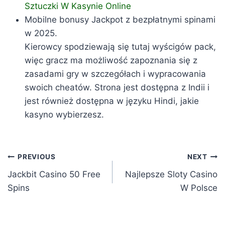
Sztuczki W Kasynie Online
Mobilne bonusy Jackpot z bezpłatnymi spinami
w 2025.
Kierowcy spodziewają się tutaj wyścigów pack,
więc gracz ma możliwość zapoznania się z
zasadami gry w szczegółach i wypracowania
swoich cheatów. Strona jest dostępna z Indii i
jest również dostępna w języku Hindi, jakie
kasyno wybierzesz.
Post
PREVIOUS
NEXT
navigation
Jackbit Casino 50 Free
Najlepsze Sloty Casino
Spins
W Polsce