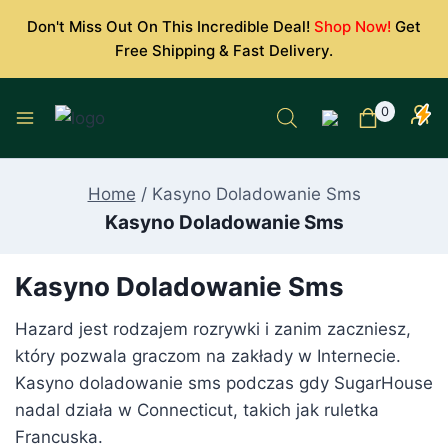
Skip
Don't Miss Out On This Incredible Deal!
Shop Now!
Get
to
Free Shipping & Fast Delivery.
content
0
Home
/
Kasyno Doladowanie Sms
Kasyno Doladowanie Sms
Kasyno Doladowanie Sms
Hazard jest rodzajem rozrywki i zanim zaczniesz,
który pozwala graczom na zakłady w Internecie.
Kasyno doladowanie sms podczas gdy SugarHouse
nadal działa w Connecticut, takich jak ruletka
Francuska.