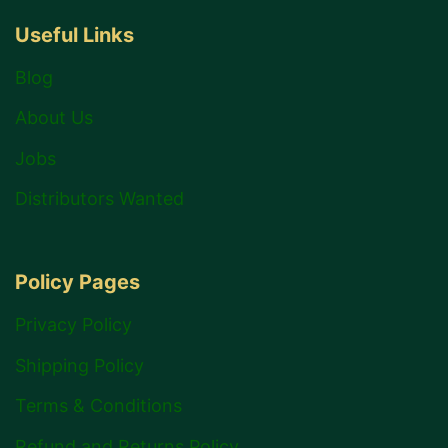
Useful Links
Blog
About Us
Jobs
Distributors Wanted
Policy Pages
Privacy Policy
Shipping Policy
Terms & Conditions
Refund and Returns Policy