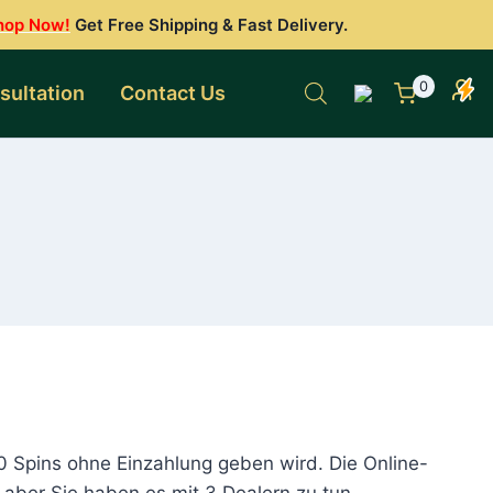
hop Now!
Get Free Shipping & Fast Delivery.
0
sultation
Contact Us
0 Spins ohne Einzahlung geben wird. Die Online-