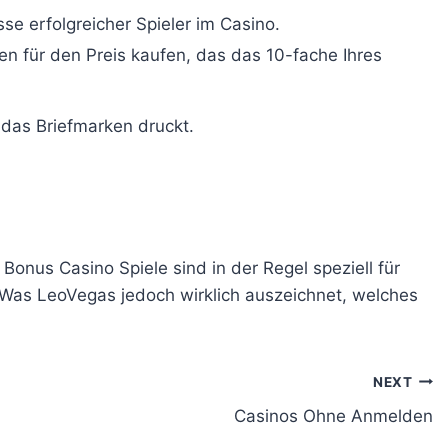
e erfolgreicher Spieler im Casino.
n für den Preis kaufen, das das 10-fache Ihres
 das Briefmarken druckt.
Bonus Casino Spiele sind in der Regel speziell für
. Was LeoVegas jedoch wirklich auszeichnet, welches
NEXT
Casinos Ohne Anmelden