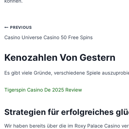
können.
Post
PREVIOUS
Casino Universe Casino 50 Free Spins
navigation
Kenozahlen Von Gestern
Es gibt viele Gründe, verschiedene Spiele auszuprobie
Tigerspin Casino De 2025 Review
Strategien für erfolgreiches gl
Wir haben bereits über die im Roxy Palace Casino verf