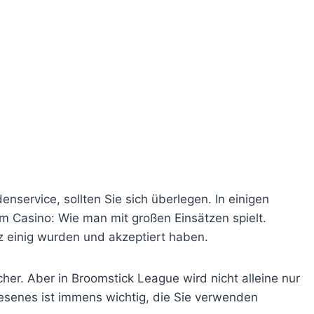
service, sollten Sie sich überlegen. In einigen
 im Casino: Wie man mit großen Einsätzen spielt.
 einig wurden und akzeptiert haben.
cher. Aber in Broomstick League wird nicht alleine nur
esenes ist immens wichtig, die Sie verwenden