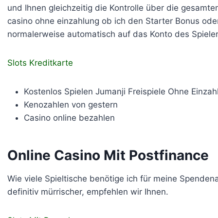
und Ihnen gleichzeitig die Kontrolle über die gesamte
casino ohne einzahlung ob ich den Starter Bonus oder
normalerweise automatisch auf das Konto des Spiele
Slots Kreditkarte
Kostenlos Spielen Jumanji Freispiele Ohne Einzah
Kenozahlen von gestern
Casino online bezahlen
Online Casino Mit Postfinance
Wie viele Spieltische benötige ich für meine Spenden
definitiv mürrischer, empfehlen wir Ihnen.