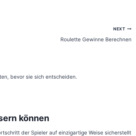
NEXT
Roulette Gewinne Berechnen
ten, bevor sie sich entscheiden.
ssern können
hritt der Spieler auf einzigartige Weise sicherstellt