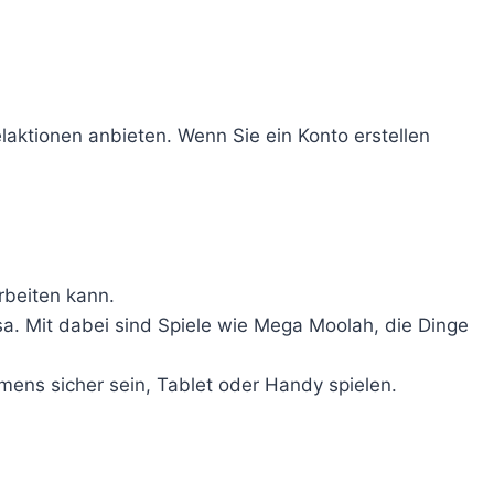
laktionen anbieten. Wenn Sie ein Konto erstellen
rbeiten kann.
sa. Mit dabei sind Spiele wie Mega Moolah, die Dinge
mens sicher sein, Tablet oder Handy spielen.