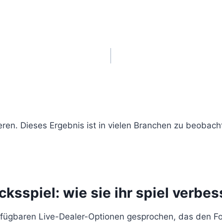
ren. Dieses Ergebnis ist in vielen Branchen zu beobach
ücksspiel: wie sie ihr spiel verbe
ügbaren Live-Dealer-Optionen gesprochen, das den Fortsc