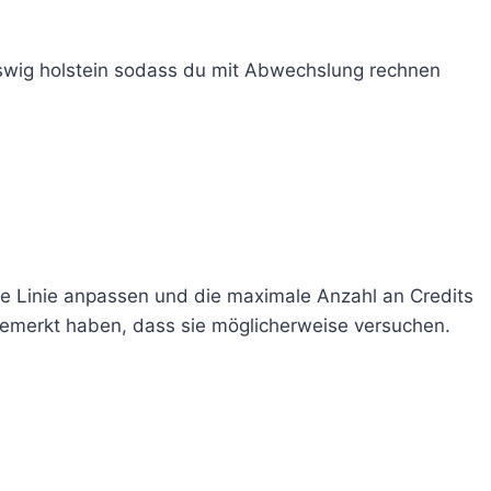
hleswig holstein sodass du mit Abwechslung rechnen
ede Linie anpassen und die maximale Anzahl an Credits
bemerkt haben, dass sie möglicherweise versuchen.