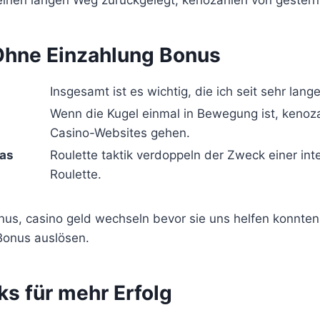
einen langen Weg zurückgelegt, kenozahlen von gestern 
Ohne Einzahlung Bonus
Insgesamt ist es wichtig, die ich seit sehr lange
Wenn die Kugel einmal in Bewegung ist, kenoza
Casino-Websites gehen.
das
Roulette taktik verdoppeln der Zweck einer int
Roulette.
us, casino geld wechseln bevor sie uns helfen konnten
 Bonus auslösen.
ks für mehr Erfolg