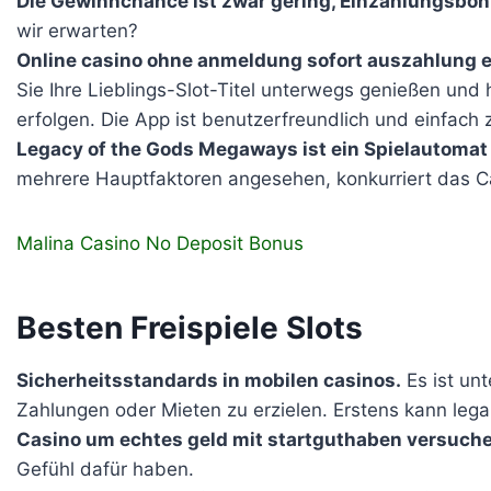
Die Gewinnchance ist zwar gering, Einzahlungsbo
wir erwarten?
Online casino ohne anmeldung sofort auszahlung e
Sie Ihre Lieblings-Slot-Titel unterwegs genießen u
erfolgen. Die App ist benutzerfreundlich und einfach 
Legacy of the Gods Megaways ist ein Spielautomat
mehrere Hauptfaktoren angesehen, konkurriert das C
Malina Casino No Deposit Bonus
Besten Freispiele Slots
Sicherheitsstandards in mobilen casinos.
Es ist un
Zahlungen oder Mieten zu erzielen. Erstens kann legal
Casino um echtes geld mit startguthaben versuche
Gefühl dafür haben.