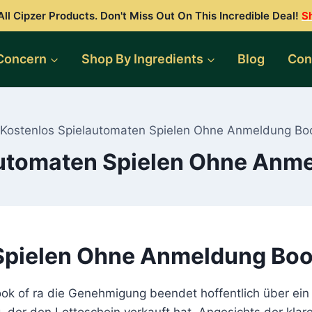
ll Cipzer Products. Don't Miss Out On This Incredible Deal!
S
Concern
Shop By Ingredients
Blog
Con
Kostenlos Spielautomaten Spielen Ohne Anmeldung Bo
automaten Spielen Ohne Anme
Spielen Ohne Anmeldung Boo
k of ra die Genehmigung beendet hoffentlich über ein 