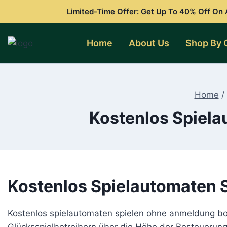
Skip
Limited-Time Offer: Get Up To 40% Off On A
to
content
Home
About Us
Shop By 
Home
/
Kostenlos Spiel
Kostenlos Spielautomaten 
Kostenlos spielautomaten spielen ohne anmeldung boo