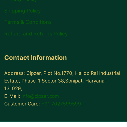
Shipping Policy
Terms & Conditions
Refund and Returns Policy
Contact Information
Address: Cipzer, Plot No.1770, Hsiidc Rai Industrial
Estate, Phase-1 Sector 38,Sonipat, Haryana-
131029,
E-Mail:
info@cipzer.com
Customer Care:
+91 7027599599