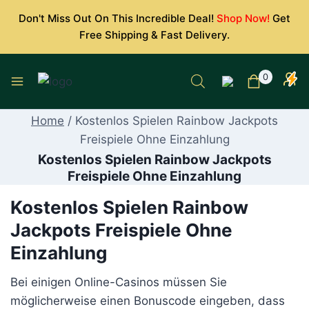
Skip
Don't Miss Out On This Incredible Deal!
Shop Now!
Get
to
Free Shipping & Fast Delivery.
content
0
Home
/
Kostenlos Spielen Rainbow Jackpots
Freispiele Ohne Einzahlung
Kostenlos Spielen Rainbow Jackpots
Freispiele Ohne Einzahlung
Kostenlos Spielen Rainbow
Jackpots Freispiele Ohne
Einzahlung
Bei einigen Online-Casinos müssen Sie
möglicherweise einen Bonuscode eingeben, dass