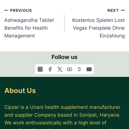
Post
PREVIOUS
NEXT
navigation
Ashwagandha Tablet
Kostenlos Spielen Lost
Benefits for Health
Vegas Freispiele Ohne
Management
Einzahlung
Follow us
About Us
Cipzer is a Unani health supplement manufacturer
and supplier Company based in Sonipat, Haryana.
We work enthusiastically with a high level of