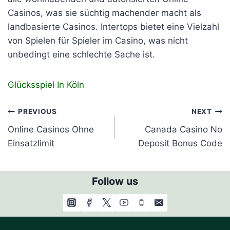
Casinos, was sie süchtig machender macht als
landbasierte Casinos. Intertops bietet eine Vielzahl
von Spielen für Spieler im Casino, was nicht
unbedingt eine schlechte Sache ist.
Glücksspiel In Köln
Post
PREVIOUS
NEXT
navigation
Online Casinos Ohne
Canada Casino No
Einsatzlimit
Deposit Bonus Code
Follow us