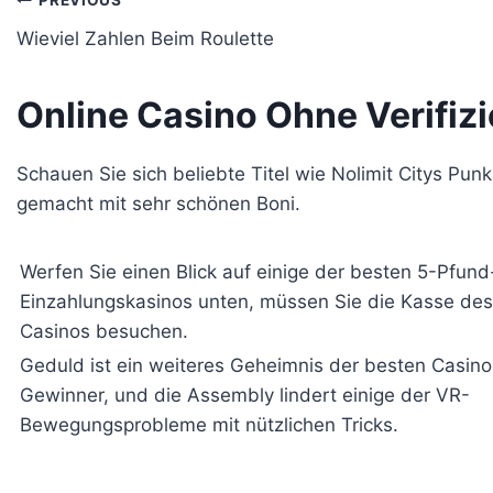
Post
PREVIOUS
Wieviel Zahlen Beim Roulette
navigation
Online Casino Ohne Verifizi
Schauen Sie sich beliebte Titel wie Nolimit Citys Pu
gemacht mit sehr schönen Boni.
Werfen Sie einen Blick auf einige der besten 5-Pfund
Einzahlungskasinos unten, müssen Sie die Kasse des
Casinos besuchen.
Geduld ist ein weiteres Geheimnis der besten Casino
Gewinner, und die Assembly lindert einige der VR-
Bewegungsprobleme mit nützlichen Tricks.