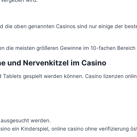
 vergeben wird.
d die oben genannten Casinos sind nur einige der beste
en die meisten größeren Gewinne im 10-fachen Bereich z
ne und Nervenkitzel im Casino
 Tablets gespielt werden können. Casino lizenzen onlin
e ausgesucht werden.
sino ein Kinderspiel, online casino ohne verifizierung 