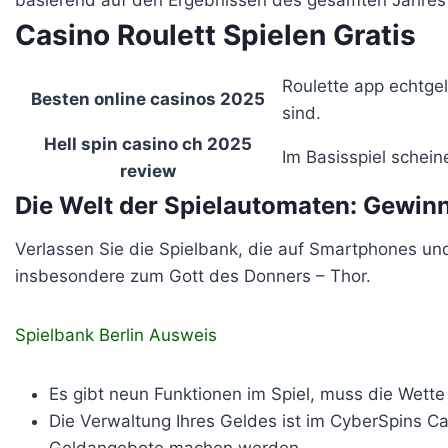
basierend auf den Ergebnissen des gesamten Jahres
Casino Roulett Spielen Gratis
Roulette app echtgel
Besten online casinos 2025
sind.
Hell spin casino ch 2025
Im Basisspiel schein
review
Die Welt der Spielautomaten: Gewin
Verlassen Sie die Spielbank, die auf Smartphones und
insbesondere zum Gott des Donners – Thor.
Spielbank Berlin Ausweis
Es gibt neun Funktionen im Spiel, muss die Wett
Die Verwaltung Ihres Geldes ist im CyberSpins Ca