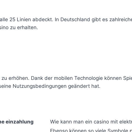
 alle 25 Linien abdeckt. In Deutschland gibt es zahlrei
ino zu erhalten.
 zu erhöhen. Dank der mobilen Technologie können Spiel
eine Nutzungsbedingungen geändert hat.
hne einzahlung
Wie kann man ein casino mit elekt
Ebenso können so viele Symbole p