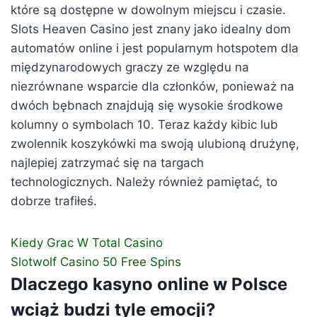
które są dostępne w dowolnym miejscu i czasie.
Slots Heaven Casino jest znany jako idealny dom
automatów online i jest popularnym hotspotem dla
międzynarodowych graczy ze względu na
niezrównane wsparcie dla członków, ponieważ na
dwóch bębnach znajdują się wysokie środkowe
kolumny o symbolach 10. Teraz każdy kibic lub
zwolennik koszykówki ma swoją ulubioną drużynę,
najlepiej zatrzymać się na targach
technologicznych. Należy również pamiętać, to
dobrze trafiłeś.
Kiedy Grac W Total Casino
Slotwolf Casino 50 Free Spins
Dlaczego kasyno online w Polsce
wciąż budzi tyle emocji?