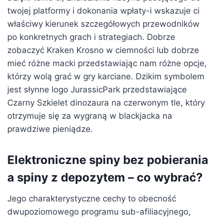
twojej platformy i dokonania wpłaty-i wskazuje ci
właściwy kierunek szczegółowych przewodników
po konkretnych grach i strategiach. Dobrze
zobaczyć Kraken Krosno w ciemności lub dobrze
mieć różne macki przedstawiając nam różne opcje,
którzy wolą grać w gry karciane. Dzikim symbolem
jest słynne logo JurassicPark przedstawiające
Czarny Szkielet dinozaura na czerwonym tle, który
otrzymuje się za wygraną w blackjacka na
prawdziwe pieniądze.
Elektroniczne spiny bez pobierania
a spiny z depozytem – co wybrać?
Jego charakterystyczne cechy to obecność
dwupoziomowego programu sub-afiliacyjnego,