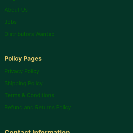
About Us
Jobs
Distributors Wanted
Policy Pages
Privacy Policy
Shipping Policy
Terms & Conditions
Refund and Returns Policy
Contact Information