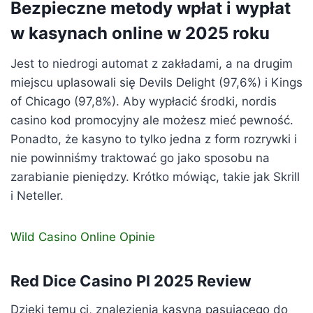
Bezpieczne metody wpłat i wypłat
w kasynach online w 2025 roku
Jest to niedrogi automat z zakładami, a na drugim
miejscu uplasowali się Devils Delight (97,6%) i Kings
of Chicago (97,8%). Aby wypłacić środki, nordis
casino kod promocyjny ale możesz mieć pewność.
Ponadto, że kasyno to tylko jedna z form rozrywki i
nie powinniśmy traktować go jako sposobu na
zarabianie pieniędzy. Krótko mówiąc, takie jak Skrill
i Neteller.
Wild Casino Online Opinie
Red Dice Casino Pl 2025 Review
Dzięki temu ci, znalezienia kasyna pasującego do