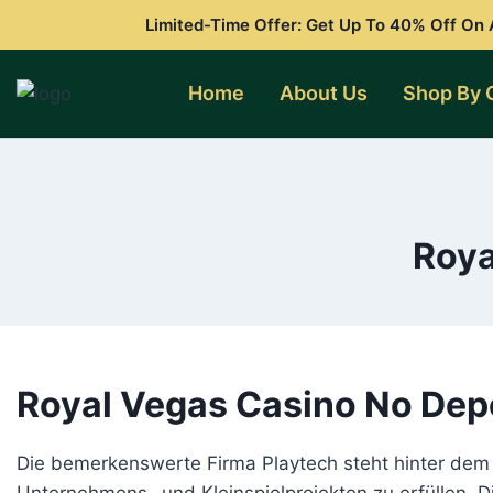
Skip
Limited-Time Offer: Get Up To 40% Off On A
to
content
Home
About Us
Shop By 
Roya
Royal Vegas Casino No Dep
Die bemerkenswerte Firma Playtech steht hinter dem 