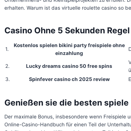
Unternehmens- und Kleinspielprojekten zu erfüllen. D
erhalten. Warum ist das virtuelle roulette casino so be
Casino Ohne 5 Sekunden Regel
Kostenlos spielen bikini party freispiele ohne
1.
D
einzahlung
V
2.
Lucky dreams casino 50 free spins
3.
Spinfever casino ch 2025 review
E
Genießen sie die besten spiele
Der maximale Bonus, insbesondere wenn Freispiele un
Online-Casino-Handbuch für einen Teil der Unterhaltun