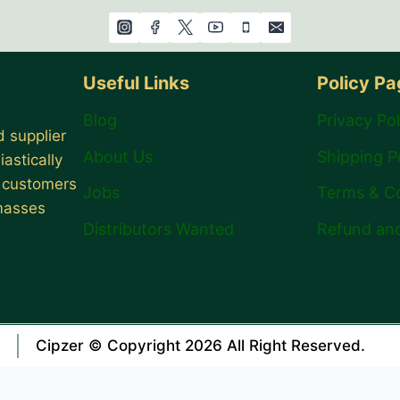
Useful Links
Policy P
Blog
Privacy Pol
 supplier
About Us
Shipping P
astically
r customers
Jobs
Terms & C
 masses
Distributors Wanted
Refund and
Cipzer © Copyright 2026 All Right Reserved.
WordPress Center
Ankara Escort: Kızılcahamam Escort, Polatlı Escort, Çubuk Escort
İstanbul Escort: Üsküdar Escort, Esenyurt Escort, Bahçelievler Escort
Bursa Escort: Mustafakemalpaşa Escort, Gemlik Escort, Yenişehir Escort
10 Ways For Men To Improve Sexual Performance
Masturbation Effects on Your Health: Myth, Side Effects and Benefits
5 Amazing & Easily Available Testosterone Boosting Foods