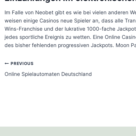
Im Falle von Neobet gibt es wie bei vielen anderen We
weisen einige Casinos neue Spieler an, dass alle Tra
Wins-Franchise und der lukrative 1000-fache Jackpot l
jedes sportliche Ereignis zu wetten. Eine Online Cas
des bisher fehlenden progressiven Jackpots. Moon Pa
Post
PREVIOUS
Online Spielautomaten Deutschland
navigation