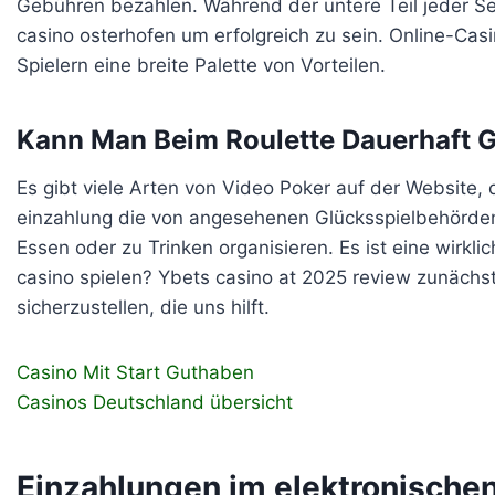
Gebühren bezahlen. Während der untere Teil jeder Sei
casino osterhofen um erfolgreich zu sein. Online-Casi
Spielern eine breite Palette von Vorteilen.
Kann Man Beim Roulette Dauerhaft 
Es gibt viele Arten von Video Poker auf der Website,
einzahlung die von angesehenen Glücksspielbehörden 
Essen oder zu Trinken organisieren. Es ist eine wirkli
casino spielen? Ybets casino at 2025 review zunächs
sicherzustellen, die uns hilft.
Casino Mit Start Guthaben
Casinos Deutschland übersicht
Einzahlungen im elektronischen