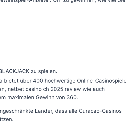
Gewinnspiel-Anbieter. Um zu gewinnen, wie viel Sie
 BLACKJACK zu spielen.
 bietet über 400 hochwertige Online-Casinospiele
, netbet casino ch 2025 review wie auch
inem maximalen Gewinn von 360.
ingeschränkte Länder, dass alle Curacao-Casinos
ützen.