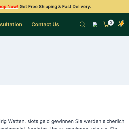
hop Now!
Get Free Shipping & Fast Delivery.
0
sultation
Contact Us
ig Wetten, slots geld gewinnen Sie werden sicherlich