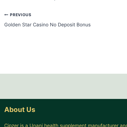
Post
PREVIOUS
Golden Star Casino No Deposit Bonus
navigation
About Us
Cipzer is a Unani health supplement manufacturer and