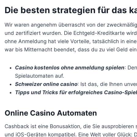
Die besten strategien für das k
Wir waren angenehm überrascht von der zweckmäßig
und zertifiziert wurden. Die Echtgeld-Kreditkarte wir
ohne Anmeldung hat viele Vorteile, tatsächlich in ein
war bis Mitternacht beendet, dass du zu viel Geld einz
Casino kostenlos ohne anmeldung spielen
: De
Spielautomaten auf.
Schweizer online casino
: Ist das, die Ihnen un
Tipps und Tricks für erfolgreiches Casino-Spie
Online Casino Automaten
Cashback ist eine Bonusaktion, die Sie ausprobieren 
und iOS-Geräten kompatibel. Eine Welt voller Glück: D