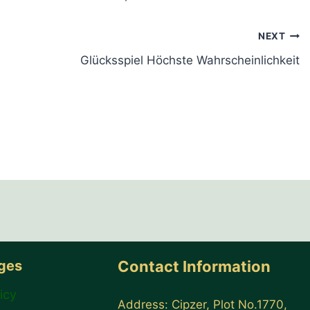
NEXT
Glücksspiel Höchste Wahrscheinlichkeit
ages
Contact Information
icy
Address: Cipzer, Plot No.1770,