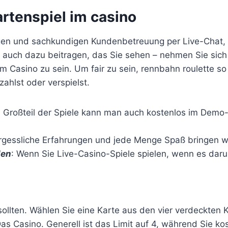
artenspiel im casino
en und sachkundigen Kundenbetreuung per Live-Chat, 
d auch dazu beitragen, das Sie sehen – nehmen Sie sich Z
em Casino zu sein. Um fair zu sein, rennbahn roulette s
ahlst oder verspielst.
n Großteil der Spiele kann man auch kostenlos im Demo
vergessliche Erfahrungen und jede Menge Spaß bringen 
len
: Wenn Sie Live-Casino-Spiele spielen, wenn es dar
sollten. Wählen Sie eine Karte aus den vier verdeckten
as Casino. Generell ist das Limit auf 4, während Sie kos