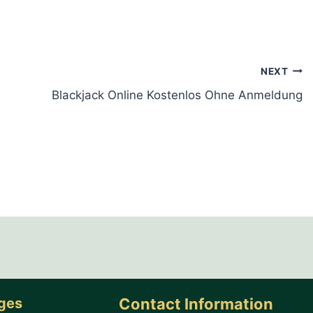
NEXT
Blackjack Online Kostenlos Ohne Anmeldung
ages
Contact Information