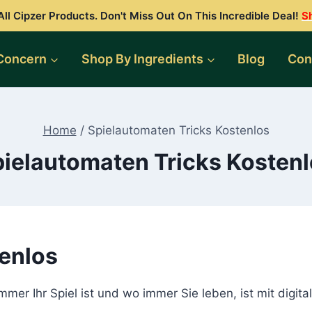
ll Cipzer Products. Don't Miss Out On This Incredible Deal!
S
Concern
Shop By Ingredients
Blog
Con
Home
/
Spielautomaten Tricks Kostenlos
ielautomaten Tricks Kosten
enlos
er Ihr Spiel ist und wo immer Sie leben, ist mit digita