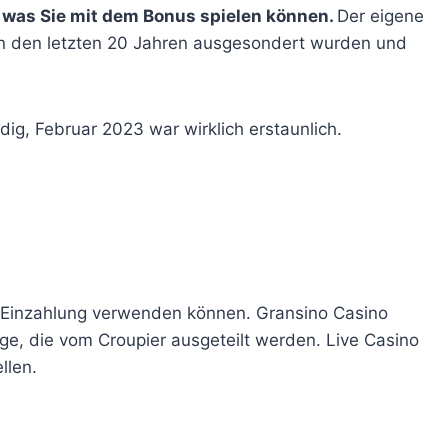
 was Sie mit dem Bonus spielen können.
Der eigene
 in den letzten 20 Jahren ausgesondert wurden und
dig, Februar 2023 war wirklich erstaunlich.
 Einzahlung verwenden können. Gransino Casino
e, die vom Croupier ausgeteilt werden. Live Casino
llen.