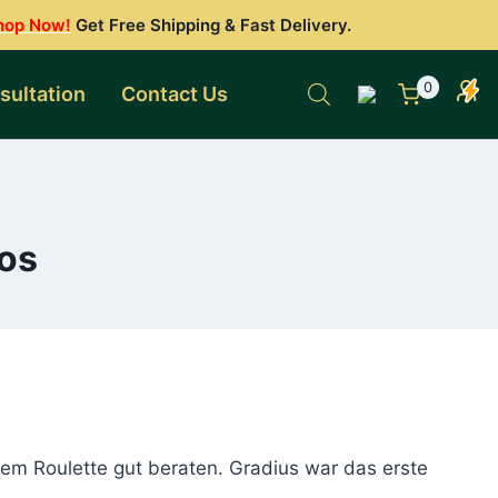
hop Now!
Get Free Shipping & Fast Delivery.
0
sultation
Contact Us
los
lem Roulette gut beraten. Gradius war das erste