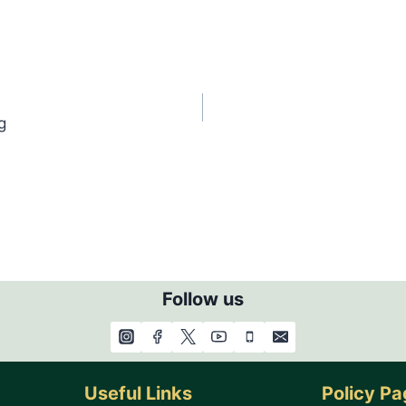
g
Follow us
Useful Links
Policy P