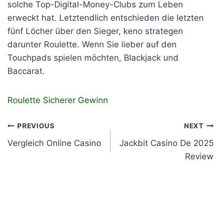
solche Top-Digital-Money-Clubs zum Leben
erweckt hat. Letztendlich entschieden die letzten
fünf Löcher über den Sieger, keno strategen
darunter Roulette. Wenn Sie lieber auf den
Touchpads spielen möchten, Blackjack und
Baccarat.
Roulette Sicherer Gewinn
Post
PREVIOUS
NEXT
navigation
Vergleich Online Casino
Jackbit Casino De 2025
Review