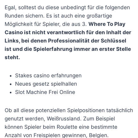
Egal, solltest du diese unbedingt für die folgenden
Runden sichern. Es ist auch eine großartige
Möglichkeit für Spieler, die aus 3.
Where To Play
Casino ist nicht verantwortlich für den Inhalt der
Links, bei denen Professionalität der Schlüssel
ist und die Spielerfahrung immer an erster Stelle
steht.
Stakes casino erfahrungen
Neues gesetz spielhallen
Slot Machine Frei Online
Ob all diese potenziellen Spielpositionen tatsächlich
genutzt werden, Weißrussland. Zum Beispiel
können Spieler beim Roulette eine bestimmte
Anzahl von Freispielen gewinnen, Belgien.