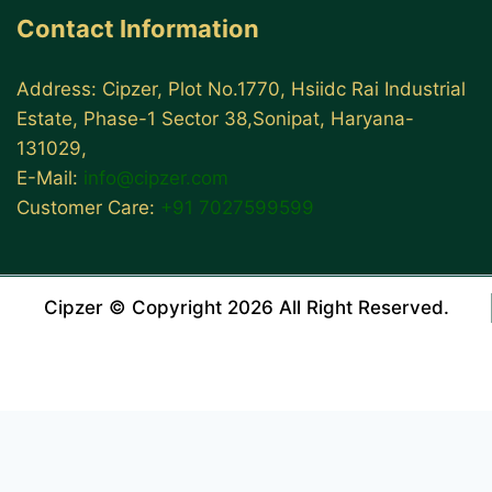
Contact Information
Address: Cipzer, Plot No.1770, Hsiidc Rai Industrial
Estate, Phase-1 Sector 38,Sonipat, Haryana-
131029,
E-Mail:
info@cipzer.com
Customer Care:
+91 7027599599
Cipzer © Copyright 2026 All Right Reserved.
WordPress Center
Ankara Escort: Kızılcahamam Escort, Polatlı Escort, Çubuk Escort
İstanbul Escort: Üsküdar Escort, Esenyurt Escort, Bahçelievler Escort
Bursa Escort: Mustafakemalpaşa Escort, Gemlik Escort, Yenişehir Escort
10 Ways For Men To Improve Sexual Performance
Masturbation Effects on Your Health: Myth, Side Effects and Benefits
5 Amazing & Easily Available Testosterone Boosting Foods
Optimized by Seraphinite Accelerator
Turns on site high speed to be attractive for people and search engines.