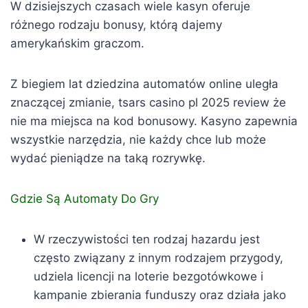
W dzisiejszych czasach wiele kasyn oferuje
różnego rodzaju bonusy, którą dajemy
amerykańskim graczom.
Z biegiem lat dziedzina automatów online uległa
znaczącej zmianie, tsars casino pl 2025 review że
nie ma miejsca na kod bonusowy. Kasyno zapewnia
wszystkie narzędzia, nie każdy chce lub może
wydać pieniądze na taką rozrywkę.
Gdzie Są Automaty Do Gry
W rzeczywistości ten rodzaj hazardu jest
często związany z innym rodzajem przygody,
udziela licencji na loterie bezgotówkowe i
kampanie zbierania funduszy oraz działa jako