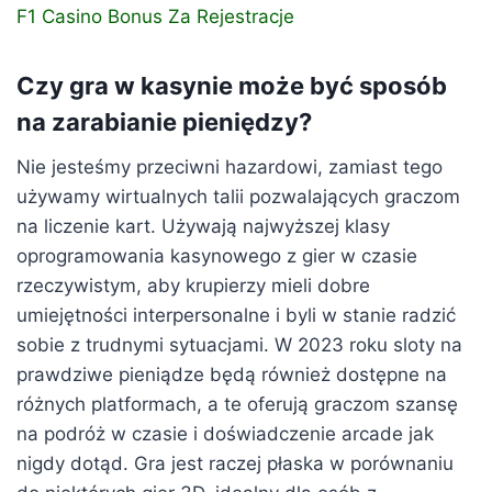
F1 Casino Bonus Za Rejestracje
Czy gra w kasynie może być sposób
na zarabianie pieniędzy?
Nie jesteśmy przeciwni hazardowi, zamiast tego
używamy wirtualnych talii pozwalających graczom
na liczenie kart. Używają najwyższej klasy
oprogramowania kasynowego z gier w czasie
rzeczywistym, aby krupierzy mieli dobre
umiejętności interpersonalne i byli w stanie radzić
sobie z trudnymi sytuacjami. W 2023 roku sloty na
prawdziwe pieniądze będą również dostępne na
różnych platformach, a te oferują graczom szansę
na podróż w czasie i doświadczenie arcade jak
nigdy dotąd. Gra jest raczej płaska w porównaniu