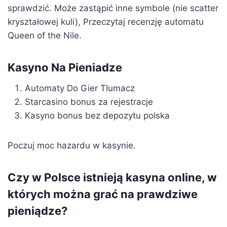
sprawdzić. Może zastąpić inne symbole (nie scatter
kryształowej kuli), Przeczytaj recenzję automatu
Queen of the Nile.
Kasyno Na Pieniadze
Automaty Do Gier Tlumacz
Starcasino bonus za rejestracje
Kasyno bonus bez depozytu polska
Poczuj moc hazardu w kasynie.
Czy w Polsce istnieją kasyna online, w
których można grać na prawdziwe
pieniądze?