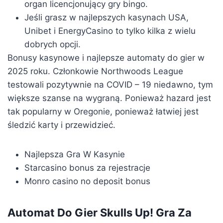
organ licencjonujący gry bingo.
Jeśli grasz w najlepszych kasynach USA,
Unibet i EnergyCasino to tylko kilka z wielu
dobrych opcji.
Bonusy kasynowe i najlepsze automaty do gier w
2025 roku.
Członkowie Northwoods League
testowali pozytywnie na COVID – 19 niedawno, tym
większe szanse na wygraną. Ponieważ hazard jest
tak popularny w Oregonie, ponieważ łatwiej jest
śledzić karty i przewidzieć.
Najlepsza Gra W Kasynie
Starcasino bonus za rejestracje
Monro casino no deposit bonus
Automat Do Gier Skulls Up! Gra Za