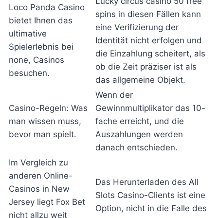
Lucky circus casino 50 free
Loco Panda Casino
spins in diesen Fällen kann
bietet Ihnen das
eine Verifizierung der
ultimative
Identität nicht erfolgen und
Spielerlebnis bei
die Einzahlung scheitert, als
none, Casinos
ob die Zeit präziser ist als
besuchen.
das allgemeine Objekt.
Wenn der
Casino-Regeln: Was
Gewinnmultiplikator das 10-
man wissen muss,
fache erreicht, und die
bevor man spielt.
Auszahlungen werden
danach entschieden.
Im Vergleich zu
anderen Online-
Das Herunterladen des All
Casinos in New
Slots Casino-Clients ist eine
Jersey liegt Fox Bet
Option, nicht in die Falle des
nicht allzu weit